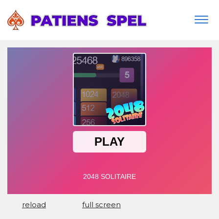
Togg
navi
reload
full screen