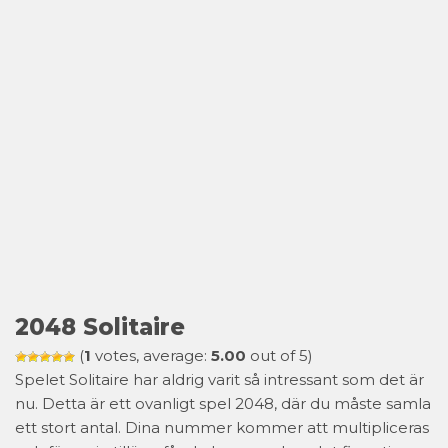
2048 Solitaire
(
1
votes, average:
5.00
out of 5)
Spelet Solitaire har aldrig varit så intressant som det är
nu. Detta är ett ovanligt spel 2048, där du måste samla
ett stort antal. Dina nummer kommer att multipliceras