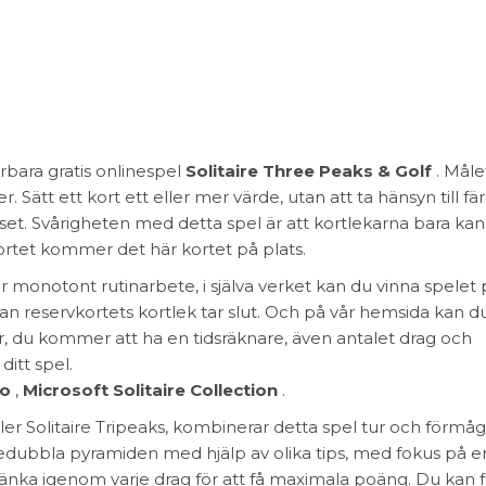
bara gratis onlinespel
Solitaire Three Peaks & Golf
. Måle
r. Sätt ett kort ett eller mer värde, utan att ta hänsyn till fär
et. Svårigheten med detta spel är att kortlekarna bara kan
rtet kommer det här kortet på plats.
r monotont rutinarbete, i själva verket kan du vinna spelet
an reservkortets kortlek tar slut. Och på vår hemsida kan d
är, du kommer att ha en tidsräknare, även antalet drag och
ditt spel.
ro
,
Microsoft Solitaire Collection
.
ller Solitaire Tripeaks, kombinerar detta spel tur och förmå
tredubbla pyramiden med hjälp av olika tips, med fokus på e
tänka igenom varje drag för att få maximala poäng. Du kan 