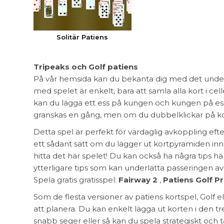
Solitär Patiens
Tripeaks och Golf patiens
På vår hemsida kan du bekanta dig med det under
med spelet är enkelt, bara att samla alla kort i celle
kan du lägga ett ess på kungen och kungen på ess
granskas en gång, men om du dubbelklickar på ko
Detta spel är perfekt för vardaglig avkoppling efte
ett sådant sätt om du lägger ut kortpyramiden inn
hitta det här spelet! Du kan också ha några tips h
ytterligare tips som kan underlätta passeringen av 
Spela gratis gratisspel:
Fairway 2
,
Patiens Golf P
Som de flesta versioner av patiens kortspel, Golf e
att planera. Du kan enkelt lägga ut korten i den 
snabb seger eller så kan du spela strategiskt och 