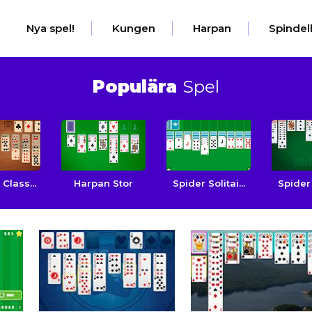
Nya spel!
Kungen
Harpan
Spindel
Populära
Spel
 Class...
Harpan Stor
Spider Solitai...
Spider S