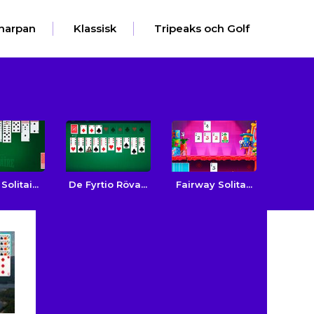
harpan
Klassisk
Tripeaks och Golf
olitai...
De Fyrtio Röva...
Fairway Solita...