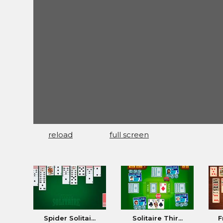
reload
full screen
Spider Solitai...
Solitaire Thir...
F