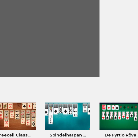
reecell Class...
Spindelharpan ...
De Fyrtio Röva..