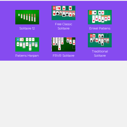
Free Classic
Solitaire 12
Solitaire
Enkel Patiens
Traditional
Patiens Harpan
FRVR Solitaire
Solitaire