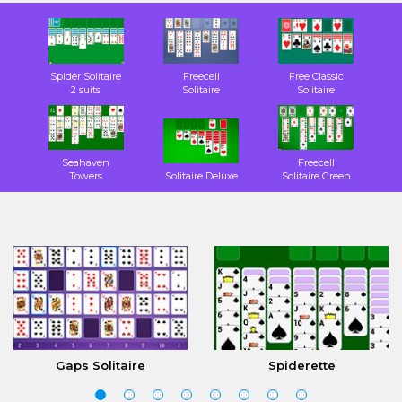
Spider Solitaire
Freecell
Free Classic
2 suits
Solitaire
Solitaire
Seahaven
Freecell
Towers
Solitaire Deluxe
Solitaire Green
Gaps Solitaire
Spiderette