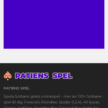
PATIENS SPEL
Spela Solitaire gratis onlinespel - mer än 120+ Solitaire-
spel åt dig: Freecell, Klondike, Spider (1,2,4), 40 tjuvar,
Classic, Golf Pro, Klondike Big, Freecell Big, Eight Av!