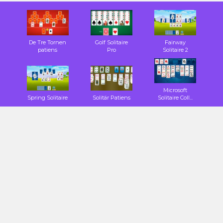
De Tre Tornen
Golf Solitaire
Fairway
patiens
Pro
Solitaire 2
Microsoft
Spring Solitaire
Solitär Patiens
Solitaire Coll...