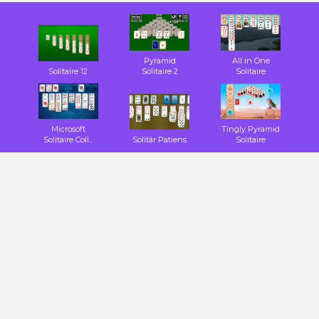
Pyramid
All in One
Solitaire 12
Solitaire 2
Solitaire
Microsoft
Tingly Pyramid
Solitaire Coll...
Solitär Patiens
Solitaire